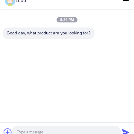
Социальные сети
zhou
8:36 PM
Быстрый контакт
Good day, what product are you looking for?
Телефон
86-133-8223-4953
Электронная почта
sales@graceet.com
Адрес
Дорога No.333 Jincheng восточная, район Xinwu, город
Wuxi, провинция Цзянсу, Китай
Политика конфиденциальности
|
Карта сайта
Китай Хорошее качество Катализатор DPF Доставщик. 2021-
2026 Wuxi Grace Environmental Technology CO,.LTD Все права
复制