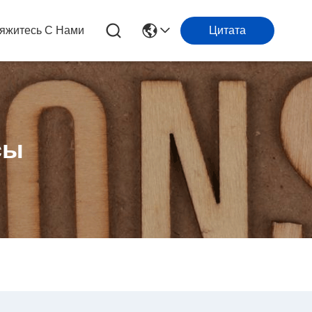
яжитесь С Нами
Цитата
сы