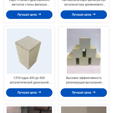
металла стены фильтра
катализатора кремниевого
твердых примесей в атмосфере
карбида SIC разделяет низкое
катализатора 5 Sic
тепловое расширение
Лучшая цена
Лучшая цена
коэффициента
CPSI ядра 400 до 600
Высокая эффективность
каталитической дизельной
регенерации вытыхания
частичной подачи стены
материала катализатора Dpf
катализатора 24 CDpf фильтра
автомобиля 200 клеток
Лучшая цена
Лучшая цена
керамическое
дизельная