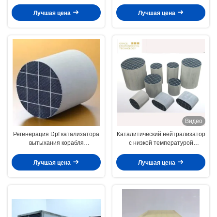
палладиума родия дизельный в
частичный от газа кабеля
одном модуле
извлекает черный дым
Лучшая цена
Лучшая цена
Видео
Регенерация Dpf катализатора
Каталитический нейтрализатор
вытыхания корабля
с низкой температурой
содержания серы 200ppm
регенерации для фильтрации
дизельная для генератора
дизельных частиц (CDPF)
Лучшая цена
Лучшая цена
корабля