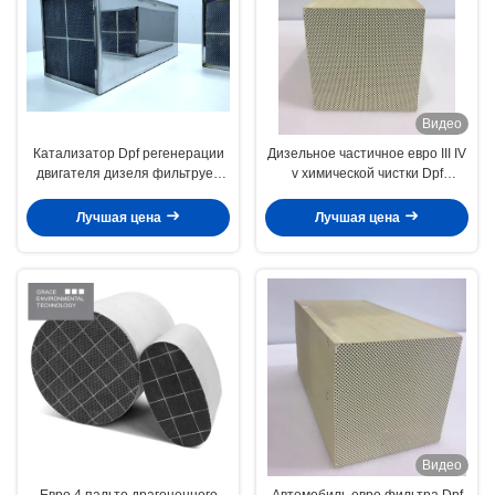
Видео
Катализатор Dpf регенерации
Дизельное частичное евро III IV
двигателя дизеля фильтрует
v химической чистки Dpf
для Semi тележек уменьшает
катализатора фильтра
черный дым
Лучшая цена
Лучшая цена
Видео
Евро 4 пальто драгоценного
Автомобиль евро фильтра Dpf