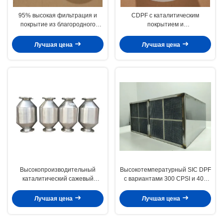
95% высокая фильтрация и
CDPF с каталитическим
покрытие из благородного
покрытием и
металла CDPF для контроля
низкотемпературной
черного дыма
регенерацией для снижения
Лучшая цена
Лучшая цена
выбросов грузовых
автомобилей Евро VI
Высокопроизводительный
Высокотемпературный SIC DPF
каталитический сажевый
с вариантами 300 CPSI и 400
фильтр (DPF) с двойной
CPSI для активной и пассивной
регенерацией и 300CPSI для
регенерации
Лучшая цена
Лучшая цена
дизельных двигателей