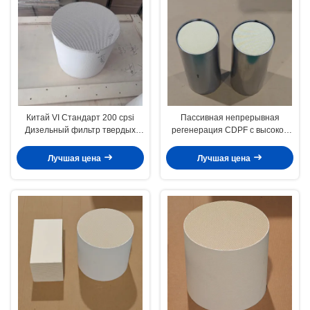
Китай VI Стандарт 200 cpsi
Пассивная непрерывная
Дизельный фильтр твердых
регенерация CDPF с высокой
частиц с 95% высокой
фильтрацией 95% и покрытием
фильтрацией для легких
из благородных металлов для
Лучшая цена
Лучшая цена
коммерческих фургонов
дизельного фильтра твердых
частиц