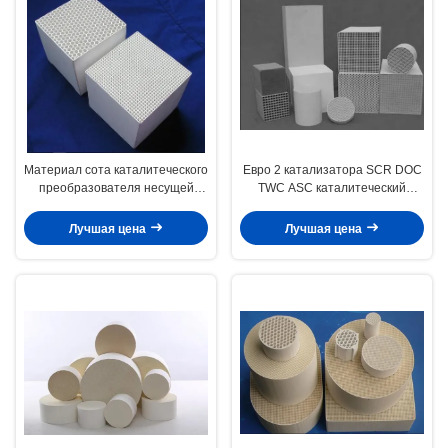
Материал сота каталитеческого
Евро 2 катализатора SCR DOC
преобразователя несущей
TWC ASC каталитеческий
катализатора пористого сота
преобразователь 3 4 5 6
керамический
керамический
Лучшая цена
Лучшая цена