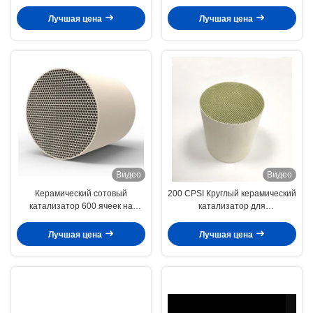
керамический
катализатора
Лучшая цена
Лучшая цена
Видео
Видео
Керамический сотовый
200 CPSI Круглый керамический
катализатор 600 ячеек на
катализатор для
квадратный дюйм | Стандарт
автомобильных выхлопных
эмиссии EURO 4 |
систем - 4 дюйма диаметра
Лучшая цена
Лучшая цена
Совместимость с бензином/
дизелем