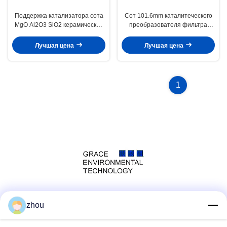
Поддержка катализатора сота
Сот 101.6mm каталитеческого
MgO Al2O3 SiO2 керамическая
преобразователя фильтра
во всех на дороге с машинного
катализатора 300 Cpsi
оборудования дорожных
керамический
Лучшая цена
Лучшая цена
транспортных средств
1
Социальные сети
zhou