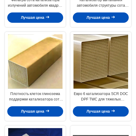
излучений автомобиля квадрат
автомобиля структуры сота
ISO14001 лепешки
несущей катализатора
керамического овальный
кордиерита керамический
Лучшая цена
Лучшая цена
Плотность клеток глинозема
Евро 6 катализатора SCR DOC
поддержки катализатора сота
DPF TWC для тяжелых
штрангпресса 300 400 600
коммерчески дизельных
кораблей
Лучшая цена
Лучшая цена