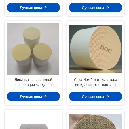
преобразователя оксидации
евро III IV v для каталитеческого
Scr Doc Cdpf поллютанты
преобразователя
Лучшая цена
Лучшая цена
дизельной газообразные
Ловушка непрерывной
Сота Nox Pt катализатора
регенерации биодизеля
оксидации DOC платины
двигателя дизеля CCRT
субстрат катализатора
катализатора оксидации Doc
монолита дизельного
Лучшая цена
Лучшая цена
частичная
керамический