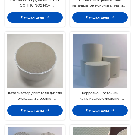
CO THC NO2 NOx
катализатор монолита платины
используемый в регенерации
на евро 5 v двигателей дизеля
Doc непрерывной пассивной
Лучшая цена
Лучшая цена
Катализатор двигателя дизеля
Коррозионностойкий
оксидации сгорания
катализатор окисления
катализатора оксидации 600
дизельного топлива DOC с
Cpsi DOC дизельный в тележке
высокой пропускной
Лучшая цена
Лучшая цена
способностью и низкой
температурой зажигания для
дизельных двигателей