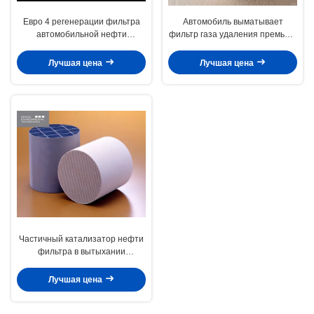
Евро 4 регенерации фильтра
Автомобиль выматывает
автомобильной нефти
фильтр газа удаления премьер-
катализатора GPF частичное
министра PN трехстороннего
универсалия 5 6
катализатора частичный
Лучшая цена
Лучшая цена
Частичный катализатор нефти
фильтра в вытыхании
автомобиля
Лучшая цена