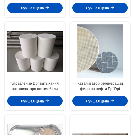
излучение 600Cpsi серы
регенерации фильтра Gpf
премьер-министра бензина
нефти пассивной
Лучшая цена
Лучшая цена
управление Dpf вытыхания
Катализатор регенерации
катализатора автомобиля
фильтра нефти Ppf Dpf
200cpsi на пассажире
частичный на евро 6 VI
автомобилей нефти
автомобиля
Лучшая цена
Лучшая цена