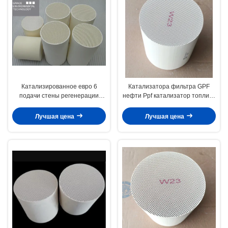
Катализированное евро 6
Катализатора фильтра GPF
подачи стены регенерации
нефти Ppf катализатор топлива
фильтра бензина катализатора
автомобиля замены частичного
cGPF частичное
автоматический
Лучшая цена
Лучшая цена