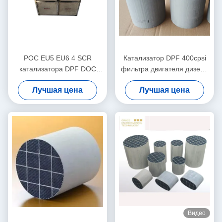
POC EU5 EU6 4 SCR
Катализатор DPF 400cpsi
катализатора DPF DOC
фильтра двигателя дизеля
палладиума родия
частичный от газа кабеля
Лучшая цена
Лучшая цена
дизельный в одном модуле
извлекает черный дым
Видео