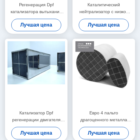
Регенерация Dpf
Каталитический
катализатора вытыхания
нейтрализатор с низкой
корабля содержания серы
температурой регенерации
Лучшая цена
Лучшая цена
200ppm дизельная для
для фильтрации дизельных
генератора корабля
частиц (CDPF)
Катализатор Dpf
Евро 4 пальто
регенерации двигателя
драгоценного металла
дизеля фильтрует для Semi
стены фильтра твердых
Лучшая цена
Лучшая цена
тележек уменьшает черный
примесей в атмосфере