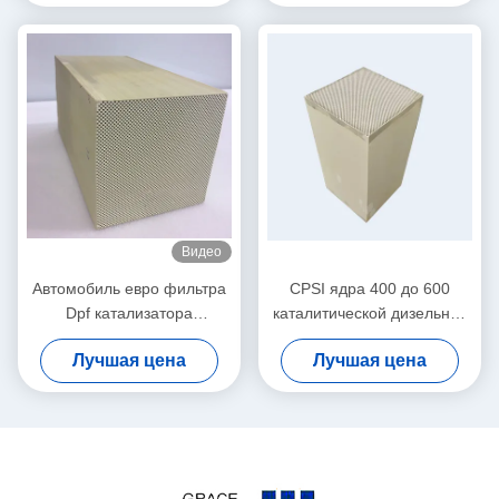
дым
катализатора 5 Sic
Видео
Автомобиль евро фильтра
CPSI ядра 400 до 600
Dpf катализатора
каталитической дизельной
кремниевого карбида SIC
частичной подачи стены
Лучшая цена
Лучшая цена
разделяет низкое тепловое
катализатора 24 CDpf
расширение
фильтра керамическое
коэффициента