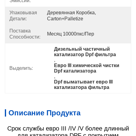
Эмиссии:
Упаковывая
Деревянная Коробка, 
Детали:
Carton+Palletize
Поставка
Месяц 10000пкс/пер
Способности:
Дизельный частичный 
катализатор Dpf фильтра
, 
Евро III химической чистки 
Выделить:
Dpf катализатора
, 
Dpf выматывает евро III 
катализатора фильтра
Описание Продукта
Срок службы евро III /IV /V более длинный
для катализатора DPF с покрытием