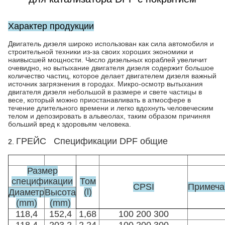
Характер продукции
Двигатель дизеля широко использован как сила автомобиля и
строительной техники из-за своих хороших экономики и
наивысшей мощности. Число дизельных кораблей увеличит
очевидно, но вытыхание двигателя дизеля содержит большое
количество частиц, которое делает двигателем дизеля важный
источник загрязнения в городах. Микро-осмотр вытыхания
двигателя дизеля небольшой в размере и свете частицы в
весе, который можно приостанавливать в атмосфере в
течение длительного времени и легко вдохнуть человеческим
телом и депозировать в альвеолах, таким образом причиняя
больший вред к здоровьям человека.
ГРЕЙС Спецификации DPF общие
2.
Размер
спецификации
Том
CPSI
Примеча
(l)
Диаметр
Высота
(mm)
(mm)
118,4
152,4
1,68
100 200 300