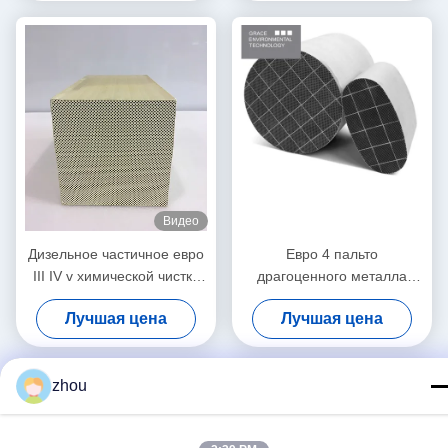
Видео
Дизельное частичное евро
Евро 4 пальто
III IV v химической чистки
драгоценного металла
Dpf катализатора фильтра
стены фильтра твердых
Лучшая цена
Лучшая цена
примесей в атмосфере
катализатора 5 Sic
zhou