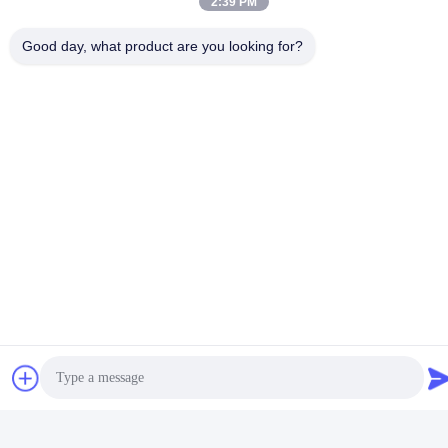
2:39 PM
Good day, what product are you looking for?
Видео
Автомобиль евро фильтра
CPSI ядра 400 до 600
Dpf катализатора
каталитической дизельной
кремниевого карбида SIC
частичной подачи стены
Лучшая цена
Лучшая цена
разделяет низкое тепловое
катализатора 24 CDpf
расширение
фильтра керамическое
коэффициента
Социальные сети