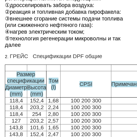
①дросселировать забора воздуха:
②реакция и топливная добавка пирофакела:
③внешнее сгорание системы подачи топлива
(или сжиженного нефтяного газа):
④нагрев электрическим током;
⑤технология регенерации микроволны и так
далее
ГРЕЙС Спецификации DPF общие
2.
Размер
спецификации
Том
CPSI
Примечан
(l)
Диаметр
Высота
(mm)
(mm)
118,4
152,4
1,68
100 200 300
118,4
203,2
2,24
100 200 300
118,4
254
2,80
100 200 300
127
203,2
2,57
100 200 300
143,8
101,6
1,65
100 200 300
143,8
152,4
2,47
100 200 300