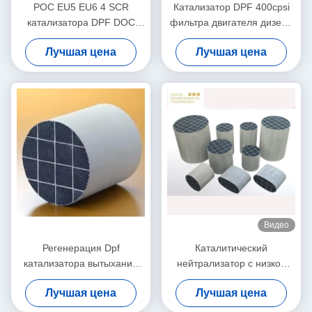
POC EU5 EU6 4 SCR
Катализатор DPF 400cpsi
катализатора DPF DOC
фильтра двигателя дизеля
палладиума родия
частичный от газа кабеля
Лучшая цена
Лучшая цена
дизельный в одном модуле
извлекает черный дым
Видео
Регенерация Dpf
Каталитический
катализатора вытыхания
нейтрализатор с низкой
корабля содержания серы
температурой регенерации
Лучшая цена
Лучшая цена
200ppm дизельная для
для фильтрации дизельных
генератора корабля
частиц (CDPF)