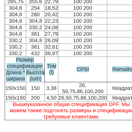
285,75
355,6
22,79
100 200
304,8
254
18,52
100 200
304,8
280
20,42
100 200
304,8
304,8
22,23
100 200
304,8
330,2
24,08
100 200
304,8
381
27,79
100 200
330,2
304,8
26,09
100 200
330,2
381
32,61
100 200
330,2
432
36,97
100 200
Размер
спецификации
Том
CPSI
Remaik
(l)
Длина *
Высота
ширина
(ium)
26,
150x150
150
3,38
Квадра
50,75,86,100,200
150x150
200
4,50
26,50,75,86,100,200
Квадра
Вышеуказанное общая спецификация DPF. Мы
можем также подгонять размеры и спецификаци
требуемые клиентами.