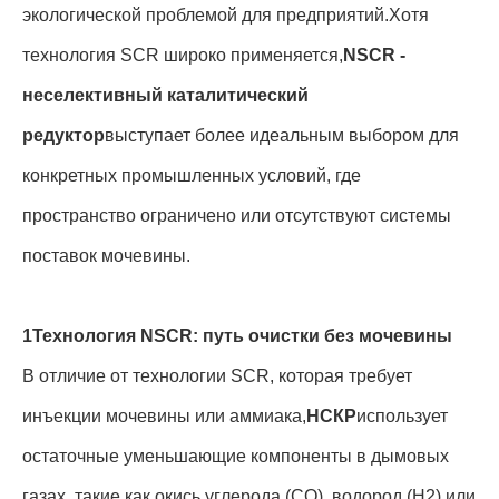
экологической проблемой для предприятий
.
Хотя
технология SCR широко применяется,
NSCR -
неселективный каталитический
редуктор
выступает более идеальным выбором для
конкретных промышленных условий, где
пространство ограничено или отсутствуют системы
поставок мочевины
.
1Технология NSCR: путь очистки без мочевины
В отличие от технологии SCR, которая требует
инъекции мочевины или аммиака,
НСКР
использует
остаточные уменьшающие компоненты в дымовых
газах, такие как окись углерода (CO), водород (H2) или