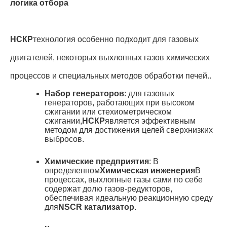
логика отбора
НСКР
технология особенно подходит для газовых
двигателей, некоторых выхлопных газов химических
процессов и специальных методов обработки печей.
.
Набор генераторов
: для газовых
генераторов, работающих при высоком
сжигании или стехиометрическом
сжигании,
НСКР
является эффективным
методом для достижения целей сверхнизких
выбросов
.
Химические предприятия
: В
определенном
Химическая инженерия
В
процессах, выхлопные газы сами по себе
содержат долю газов-редукторов,
обеспечивая идеальную реакционную среду
для
NSCR катализатор
.