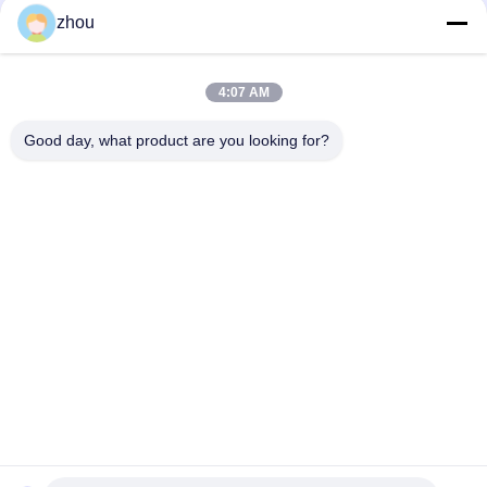
Социальные сети
zhou
4:07 AM
Быстрый контакт
Good day, what product are you looking for?
Телефон
86-133-8223-4953
Электронная почта
sales@graceet.com
Адрес
Дорога No.333 Jincheng восточная, район Xinwu, город
Wuxi, провинция Цзянсу, Китай
Политика конфиденциальности
|
Карта сайта
Китай Хорошее качество Катализатор DPF Доставщик. 2021-
2026 Wuxi Grace Environmental Technology CO,.LTD Все права