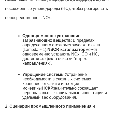
несожженные углеводороды (HC), чтобы реагировать
непосредственно с NOx
.
Одновременное устранение
загрязняющих веществ
: В пределах
определенного стехиометрического окна
(Lambda ≈ 1),
NSCR катализатор
может
одновременно устранять NOx, CO и HC,
достигая эффекта очистки "в трех
направлениях"
.
Упрощение системы
Устранение
необходимости в сложных системах
хранения, откачки и инъекции
мочевины
НСКР
значительно сокращает
первоначальные капитальные инвестиции и
удельный вес оборудования
.
2. Сценарии промышленного применения и