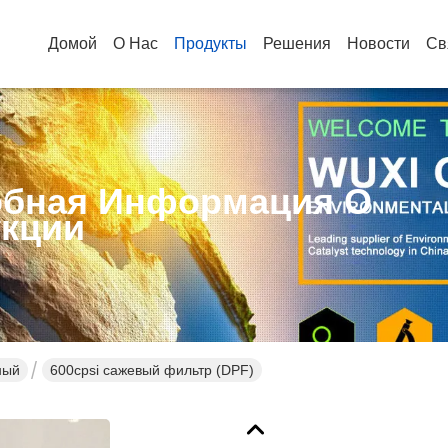
Домой
О Нас
Продукты
Решения
Новости
Св
бная Информация О
кции
ный
600cpsi сажевый фильтр (DPF)