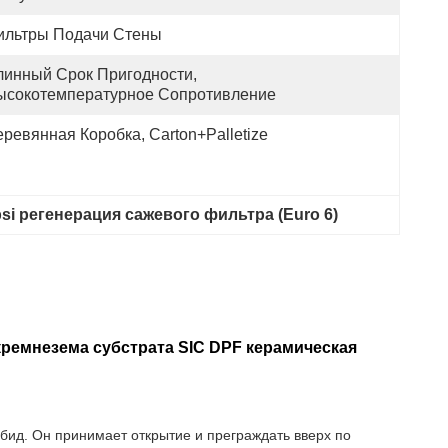
ильтры Подачи Стены
линный Срок Пригодности, 
ысокотемпературное Сопротивление
ревянная Коробка, Carton+Palletize
si регенерация сажевого фильтра (Euro 6)
кремнезема субстрата SIC DPF керамическая
бид. Он принимает открытие и преграждать вверх по