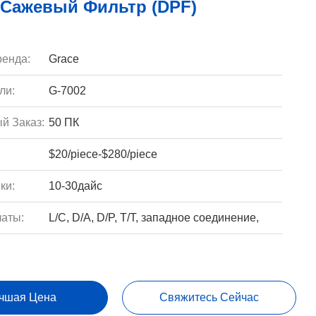
 Сажевый Фильтр (DPF)
енда:
Grace
ли:
G-7002
й Заказ:
50 ПК
$20/piece-$280/piece
ки:
10-30дайс
аты:
L/C, D/A, D/P, T/T, западное соединение,
чшая Цена
Свяжитесь Сейчас