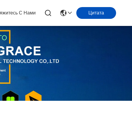
яжитесь С Нами
Цитата