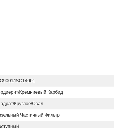
SO9001/ISO14001
ордиерит/кремниевый Карбид
вадрат/круглое/овал
изельный Частичный Фильтр
оступный