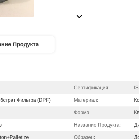
ние Продукта
Сертификация:
I
бстрат Фильтра (DPF)
Материал:
К
Форма:
К
в
Название Продукта:
Д
on+Palletize
Образец:
Д