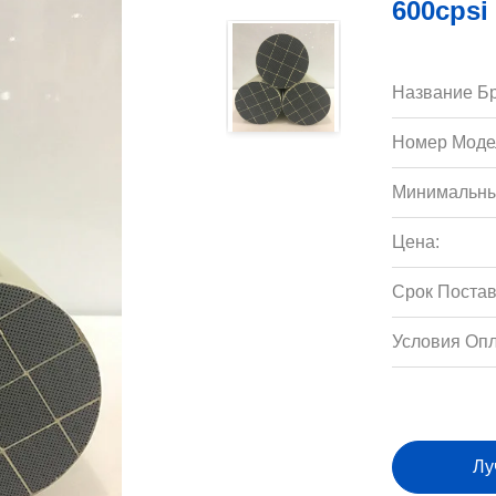
600cpsi
Название Бр
Номер Моде
Минимальны
Цена:
Срок Постав
Условия Опл
Лу