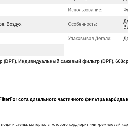
Использование:
Ф
Д
ре, Воздух
Особенность:
В
Упаковывая Детали:
Де
р (DPF)
, 
Индивидуальный сажевый фильтр (DPF)
, 
600cp
lterFor сота дизельного частичного фильтра карбида 
подачи стены, материалы которого кордиерит или кремниевый кар