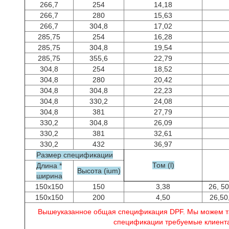
266,7
254
14,18
266,7
280
15,63
266,7
304,8
17,02
285,75
254
16,28
285,75
304,8
19,54
285,75
355,6
22,79
304,8
254
18,52
304,8
280
20,42
304,8
304,8
22,23
304,8
330,2
24,08
304,8
381
27,79
330,2
304,8
26,09
330,2
381
32,61
330,2
432
36,97
Размер спецификации
Том (l)
Длина *
Высота (ium)
ширина
150x150
150
3,38
26, 5
150x150
200
4,50
26,50
Вышеуказанное общая спецификация DPF. Мы можем та
спецификации требуемые клиент