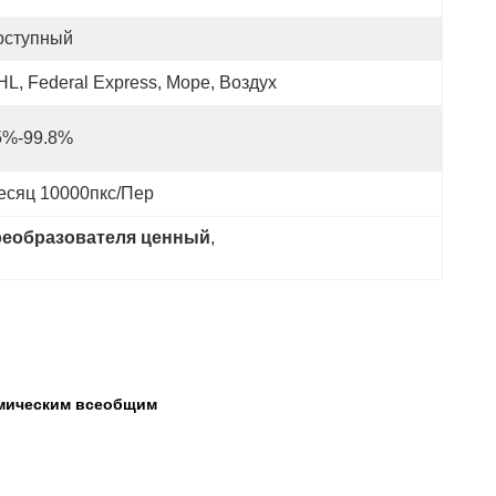
оступный
L, Federal Express, Море, Воздух
5%-99.8%
есяц 10000пкс/пер
преобразователя ценный
, 
амическим всеобщим