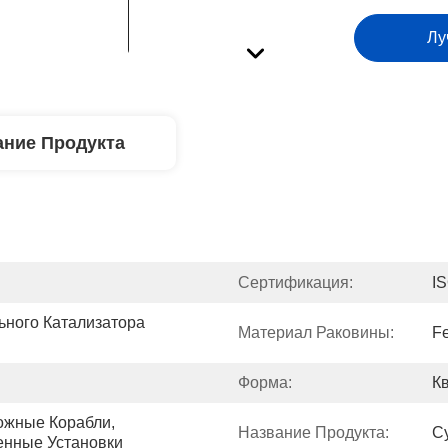
Лу
ние Продукта
Сертификация:
I
ного Катализатора 
Материал Раковины:
Fe
Форма:
К
жные Корабли, 
Название Продукта:
С
енные Установки