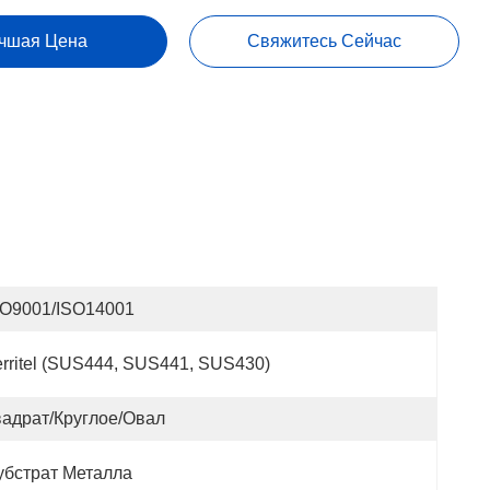
чшая Цена
Свяжитесь Сейчас
SO9001/ISO14001
rritel (SUS444, SUS441, SUS430)
вадрат/круглое/овал
убстрат Металла