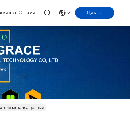
яжитесь С Нами
Цитата
вателя металла ценный