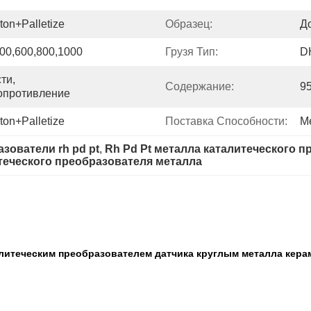
on+Palletize
Образец:
Д
500,600,800,1000
Грузя Тип:
DH
и, 
Содержание:
9
опротивление
on+Palletize
Поставка Способности:
М
зователи rh pd pt
, 
Rh Pd Pt металла каталитеческого 
итеческого преобразователя металла
алитеческим преобразователем датчика круглым металла кер