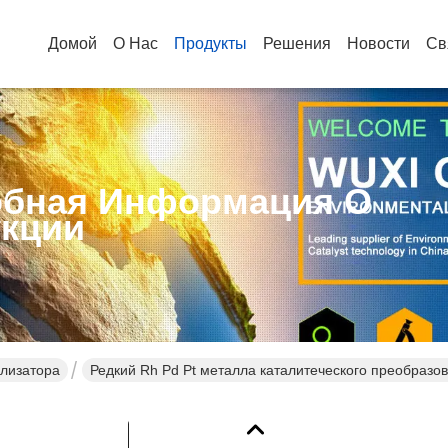
Домой
О Нас
Продукты
Решения
Новости
Св
бная Информация О
кции
лизатора
Редкий Rh Pd Pt металла каталитеческого преобразо