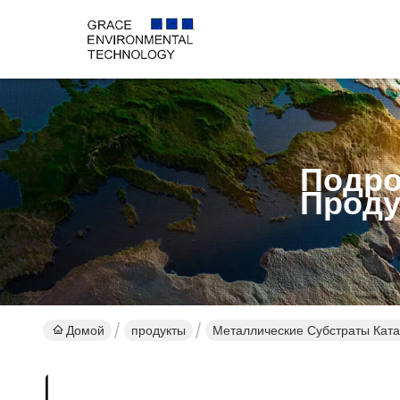
Подро
Проду
Домой
продукты
Металлические Субстраты Ката