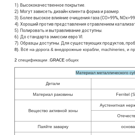
1). Высококачественное покрытие.
2). Могут зависеть дизайн клиента форма и размер.
3). Более высокое влияние очищения газа (CO>99%, NOx>99
4). Хороший против представления отравлением катализа
5). Полировать и вытравливание доступны.
6). До стандарта эмиссии евро VI.
7). Образцы доступны. Для существующих продуктов, проб
8).
Все
на-дорога & внедорожные корабли, machineries, и 
2
спецификации
.GRACE
общих
Материал металлического су
Детали
Материал раковины
Ferritel 
Аустенитная нер
Вещество активной зоны
Отечеств
Паяйте заварку
основа