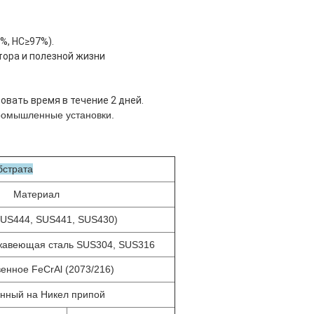
%, HC≥97%).
тора и полезной жизни
овать время в течение 2 дней.
промышленные установки.
бстрата
Материал
(SUS444, SUS441, SUS430)
жавеющая сталь SUS304, SUS316
енное FeCrAl (2073/216)
нный на Никел припой