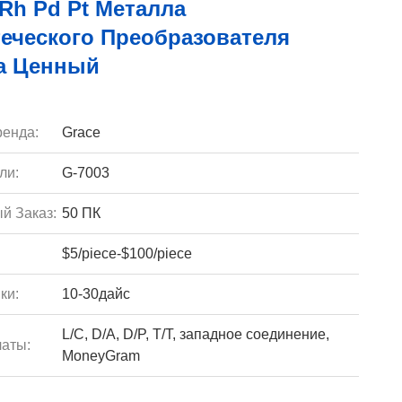
Rh Pd Pt Металла
еческого Преобразователя
а Ценный
енда:
Grace
ли:
G-7003
й Заказ:
50 ПК
$5/piece-$100/piece
ки:
10-30дайс
L/C, D/A, D/P, T/T, западное соединение,
аты:
MoneyGram