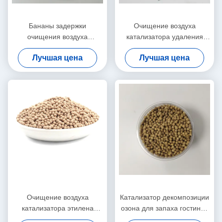
Бананы задержки
Очищение воздуха
очищения воздуха
катализатора удаления
катализатора
NOx окисей азота зерна
Лучшая цена
Лучшая цена
обессеривания удаления
для очищая завода
этилена зрея
Очищение воздуха
Катализатор декомпозиции
катализатора этилена
озона для запаха гостиниц
родия платины задерживая
ванн холодильников