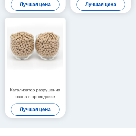
Лучшая цена
Лучшая цена
зреть плодов овощей
расхода озона странного
Катализатор разрушения
озона в проводнике
очистителя воздуха
Лучшая цена
вентиляции воздушных
судн расхода озона