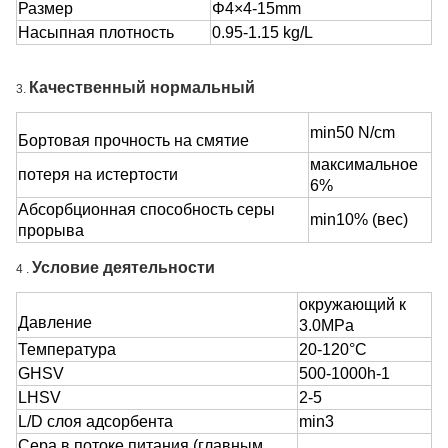
Размер
Φ4×4-15mm
Насыпная плотность
0.95-1.15 kg/L
Качественный нормальный
3.
min50 N/cm
Бортовая прочность на смятие
максимальное
потеря на истертости
6%
Абсорбционная способность серы
min10% (вес)
прорыва
Условие деятельности
4 .
окружающий к
Давление
3.0MPa
Температура
20-120°C
GHSV
500-1000h-1
LHSV
2-5
L/D слоя адсорбента
min3
Сера в потоке питания (главным