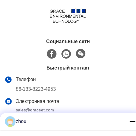
Социальные сети
Быстрый контакт
Телефон
86-133-8223-4953
Электронная почта
sales@graceet.com
Адрес
zhou
Дорога No.333 Jincheng восточная, район Xinwu, город
Wuxi, провинция Цзянсу, Китай