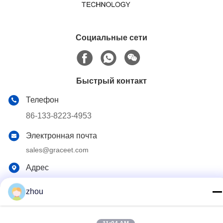
Социальные сети
Быстрый контакт
Телефон
86-133-8223-4953
Электронная почта
sales@graceet.com
Адрес
Дорога No.333 Jincheng восточная, район Xinwu, город
Wuxi, провинция Цзянсу, Китай
zhou
Политика конфиденциальности
|
Карта сайта