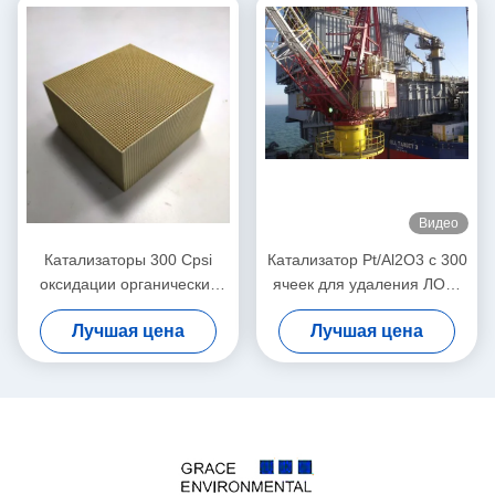
Видео
Катализаторы 300 Cpsi
Катализатор Pt/Al2O3 с 300
оксидации органических
ячеек для удаления ЛОС,
соединений RCO
применимый к
Лучшая цена
Лучшая цена
испаряющие извлекают газ
оборудованию RCO
отхода индустрии