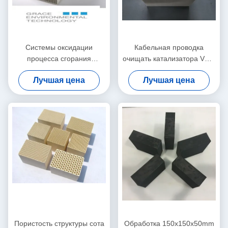
Системы оксидации
Кабельная проводка
процесса сгорания
очищать катализатора VOC
катализатора Voc Rto
ненужного газа кордиерита
Лучшая цена
Лучшая цена
палладиума платины
покрыла эмалью
каталитические
индустрию машинного
оборудования провода
Пористость структуры сота
Обработка 150x150x50mm