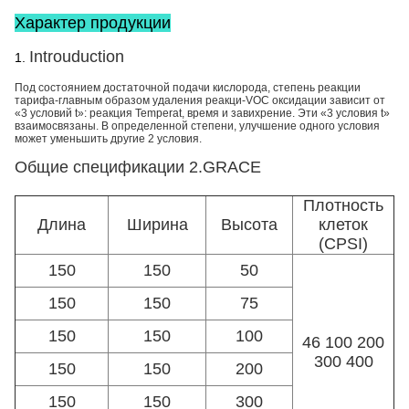
Характер продукции
Introuduction
1.
Под состоянием достаточной подачи кислорода, степень реакции
тарифа-главным образом удаления реакци-VOC оксидации зависит от
«3 условий t»: реакция Temperat, время и завихрение. Эти «3 условия t»
взаимосвязаны. В определенной степени, улучшение одного условия
может уменьшить другие 2 условия.
Общие спецификации
2.GRACE
Плотность
Длина
Ширина
Высота
клеток
(CPSI)
150
150
50
150
150
75
150
150
100
46 100 200
300 400
150
150
200
150
150
300