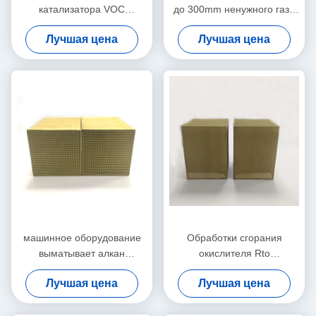
катализатора VOC
до 300mm ненужного газа
очищения воздуха высокая
катализатора разрушения
Лучшая цена
Лучшая цена
озона
машинное оборудование
Обработки сгорания
выматывает алкан
окислителя Rto
100x100x50mm альдегида
катализатора 400 Cpsi
Лучшая цена
Лучшая цена
алкоголя коксобензола
подача регенеративной
обслуживания
термальной небольшая
катализатора VOC