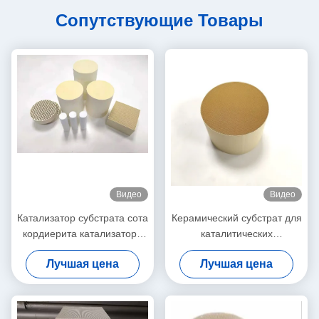
Сопутствующие Товары
Видео
Видео
Катализатор субстрата сота
Керамический субстрат для
кордиерита катализатора
каталитических
сота Scr керамический
преобразователей
Лучшая цена
Лучшая цена
отвечает стандартам Евро
6/VI