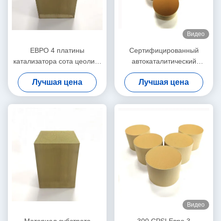
Видео
ЕВРО 4 платины
Сертифицированный
катализатора сота цеолита
автокаталитический
POC ASC SCR 5 6 Denox
преобразователь EURO2 ∙ ∙
Лучшая цена
Лучшая цена
DOC
∙ ∙ ∙ ∙ ∙ ∙ ∙ ∙ ∙ ∙ ∙ ∙ ∙ ∙ ∙ ∙ ∙ ∙ ∙ ∙ ∙ ∙ ∙
∙ ∙ ∙ ∙ ∙ ∙ ∙ ∙ ∙ ∙ ∙ ∙ ∙ ∙ ∙
Видео