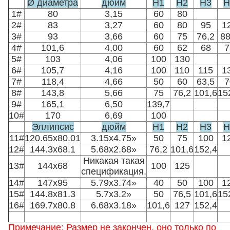
Ø диаметра
дюйм
H1
H2
H3
H
1#
80
3,15
60
80
2#
83
3,27
60
80
95
1
3#
93
3,66
60
75
76,2
88
4#
101,6
4,00
60
62
68
7
5#
103
4,06
100
130
6#
105,7
4,16
100
110
115
1
7#
118,4
4,66
50
60
63,5
7
8#
143,8
5,66
75
76,2
101,6
15
9#
165,1
6,50
139,7
10#
170
6,69
100
Эллипсис
дюйм
H1
H2
H3
H
11#
120.65x80.01
3.15x4.75»
50
75
100
1
12#
144.3x68.1
5.68x2.68»
76,2
101,6
152,4
Никакая такая
13#
144x68
100
125
спецификация.
14#
147x95
5.79x3.74»
40
50
100
1
15#
144.8x81.3
5.7x3.2»
50
76,5
101,6
15
16#
169.7x80.8
6.68x3.18»
101,6
127
152,4
Примечание: Размер не закончен, оно только по