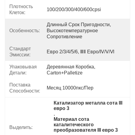
Плотность
100/200/300/400/600cpsi
Клеток:
Длинный Срок Пригодности, 
Особенность:
Высокотемпературное 
Сопротивление
Стандарт
Евро 2/3/4/5/6, ⅢⅡ Евро/Ⅳ/Ⅴ/Ⅵ
Эмиссии:
Упаковывая
Деревянная Коробка, 
Детали:
Carton+Palletize
Поставка
Месяц 10000пкс/пер
Способности:
Катализатор металла сота III 
евро 3
, 
Материал сота 
каталитеческого 
Выделить:
преобразователя III евро 3