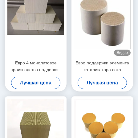
Видео
Евро 4 монолитовое
Евро поддержки элемента
производство поддержки
катализатора сота
субстрата катализатора
кордиерита евро II 2 6
Лучшая цена
Лучшая цена
сота 5 6
корабля бензина