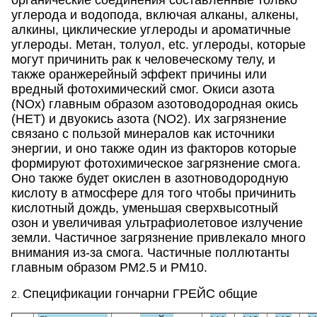
органические соединения составленные только
углерода и водопода, включая алканы, алкены,
алкины, циклические углероды и ароматичные
углероды. Метан, толуол, etc. углероды, которые
могут причинить рак к человеческому телу, и
также оранжерейный эффект причины или
вредный фотохимический смог. Окиси азота
(NOx) главным образом азотоводородная окись
(НЕТ) и двуокись азота (NO2). Их загрязнение
связано с пользой минералов как источники
энергии, и оно также один из факторов которые
формируют фотохимическое загрязнение смога.
Оно также будет окислен в азотноводородную
кислоту в атмосфере для того чтобы причинить
кислотный дождь, уменьшая сверхвысотный
озон и увеличивая ультрафиолетовое излучение
земли. Частичное загрязнение привлекало много
внимания из-за смога. Частичные поллютанты
главным образом PM2.5 и PM10.
Спецификации гончарни ГРЕЙС общие
2.