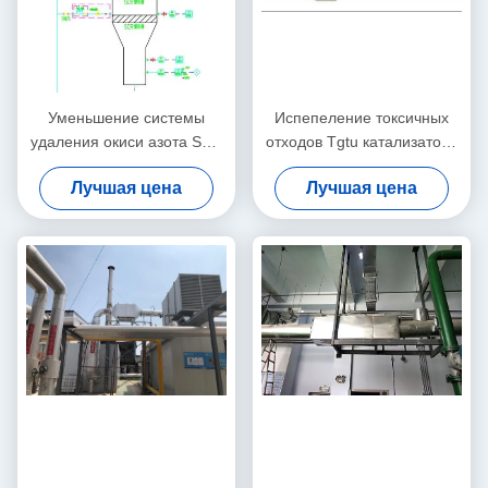
Уменьшение системы
Испепеление токсичных
удаления окиси азота SCR
отходов Tgtu катализатора
выборочное
блока обработки газа
Лучшая цена
Лучшая цена
каталитическое Nox
кабеля отростчатое