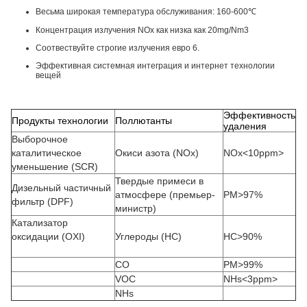
Весьма широкая температура обслуживания: 160-600℃
Концентрация излучения NOx как низка как 20mg/Nm3
Соотвествуйте строгие излучения евро 6.
Эффективная системная интеграция и интернет технологии
вещей
Эффективность
Продукты технологии
Поллютанты
удаления
Выборочное
каталитическое
Окиси азота (NOx)
NOx<10ppm>
уменьшение (SCR)
Твердые примеси в
Дизельный частичный
атмосфере (премьер-
PM>97%
фильтр (DPF)
министр)
Катализатор
оксидации (OXI)
Углероды (HC)
HC>90%
CO
PM>99%
VOC
NHs<3ppm>
NHs