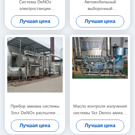
Система DeNOx
Автомобильный
электростанции
выборочный
выматывает
каталитический Scr
Лучшая цена
Лучшая цена
обессеривания
Система Для De Nox
газообразного отхода Scr
Применение уменьшения
уменьшение ненужного
определенное
Прибор амиака системы
Масло контроля излучения
Sncr DeNOx распыляя и
системы Scr Denox амиака
смешивая для проекта SCR
- увольнятьый боилер газа
Лучшая цена
Лучшая цена
Denitration