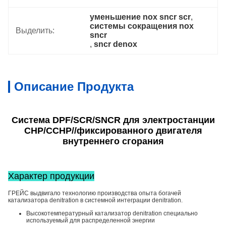
уменьшение nox sncr scr
, 
системы сокращения nox 
Выделить:
sncr
, 
sncr denox
Описание Продукта
Система DPF/SCR/SNCR для электростанции
CHP/CCHP//фиксированного двигателя
внутреннего сгорания
Характер продукции
ГРЕЙС выдвигало технологию производства опыта богачей
катализатора denitration в системной интеграции denitration.
Высокотемпературный катализатор denitration специально
используемый для распределенной энергии