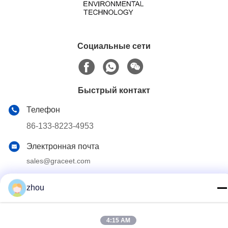
Социальные сети
Быстрый контакт
Телефон
86-133-8223-4953
Электронная почта
sales@graceet.com
Адрес
zhou
Дорога No.333 Jincheng восточная, район Xinwu, город
Wuxi, провинция Цзянсу, Китай
4:15 AM