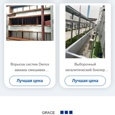
Впрыска систем Denox
Выборочный
амиака смешивая
каталитический боилер
газообразный отход
Denitration отработанного
Лучшая цена
Лучшая цена
Denitration уменьшения Scr
тепла биомассы системы
DeNOx уменьшения