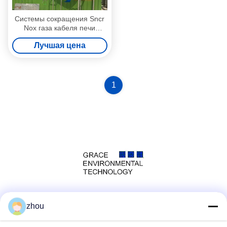
Системы сокращения Sncr
Nox газа кабеля печи
топления подогревателя
Лучшая цена
дутья печи
1
Социальные сети
zhou