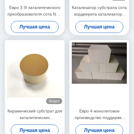
Евро 3 III каталитеческого
Катализатор субстрата сота
преобразователя сота NOX
кордиерита катализатора
каталитического
сота Scr керамический
Лучшая цена
Лучшая цена
уменьшения сота металла
металлическое
Видео
Керамический субстрат для
Евро 4 монолитовое
каталитических
производство поддержки
преобразователей
субстрата катализатора
Лучшая цена
Лучшая цена
отвечает стандартам Евро
сота 5 6