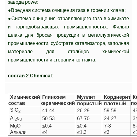
завода powe;
●Вредная система очищения газа в горении хлама;
●Система очищения отравляющего газа в химикате
и горнодобывающих промышленностях. Фильтр
шлака для бросая продукции в металлургической
промышленности, субстрате катализатора, заполняя
материале для столбцов химической
промышленности и сгорания контакта.
состав 2.Chemical:
Химический
Глинозем
Муллит
Кордиерит
К
состав
керамический
п
пористый
плотный
SiO
41-44
26-29
59-59
4
2
Al
o
50-53
67-70
24-27
3
2
3
MgO
≤0.4
≤0.4
7-8
8
Алкали
≤4
≤1.3
≤3
≤