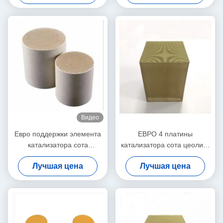
6/VI
Видео
Евро поддержки элемента
ЕВРО 4 платины
катализатора сота
катализатора сота цеолита
кордиерита евро II 2 6
POC ASC SCR 5 6 Denox
Лучшая цена
Лучшая цена
корабля бензина
DOC