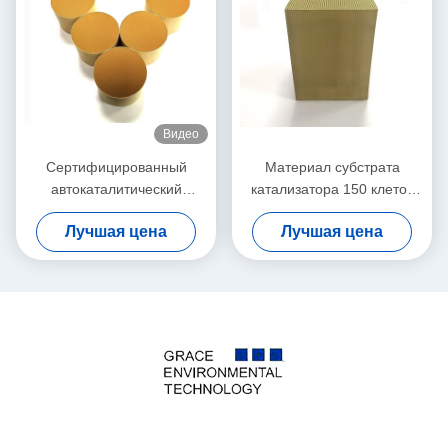
Видео
Сертифицированный
Материал субстрата
автокаталитический
катализатора 150 клеток
преобразователь EURO2 ∙ ∙
керамический пористый
Лучшая цена
Лучшая цена
∙ ∙ ∙ ∙ ∙ ∙ ∙ ∙ ∙ ∙ ∙ ∙ ∙ ∙ ∙ ∙ ∙ ∙ ∙ ∙ ∙ ∙ ∙
для каталитеческих
∙ ∙ ∙ ∙ ∙ ∙ ∙ ∙ ∙ ∙ ∙ ∙ ∙ ∙ ∙
преобразователей