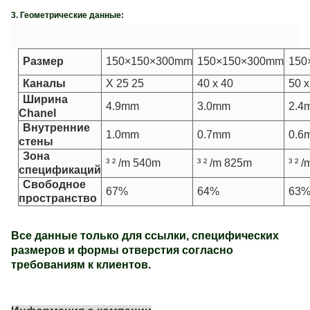
3. Геометрические данные:
Размер
150×150×300mm
150×150×300mm
150
Каналы
X 25 25
40 x 40
50 x
Ширина
4.9mm
3.0mm
2.4
Chanel
Внутренние
1.0mm
0.7mm
0.6
стены
Зона
³ ² /m 540m
³ ² /m 825m
³ ² 
спецификаций
Свободное
67%
64%
63
пространство
Все данные только для ссылки, специфических
размеров и формы отверстия согласно
требованиям к клиентов.