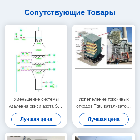
Сопутствующие Товары
Уменьшение системы
Испепеление токсичных
удаления окиси азота SCR
отходов Tgtu катализатора
выборочное
блока обработки газа
Лучшая цена
Лучшая цена
каталитическое Nox
кабеля отростчатое