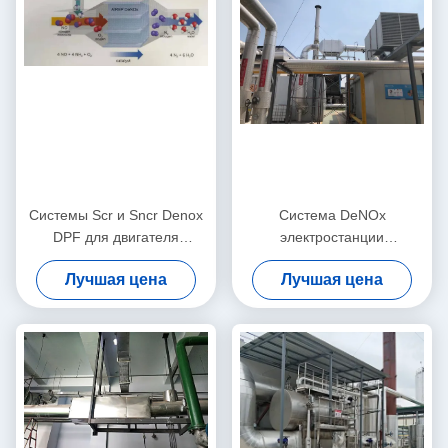
Системы Scr и Sncr Denox
Система DeNOx
DPF для двигателя
электростанции
внутреннего сгорания
выматывает
Лучшая цена
Лучшая цена
электростанции CHP CCHP
обессеривания
фиксированного
газообразного отхода Scr
уменьшение ненужного
определенное