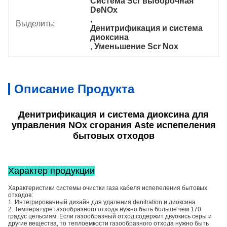
Система Scr выборочная 
DeNOx
, 
Выделить:
Денитрификация и система 
диоксина
, 
Уменьшение Scr Nox
Описание Продукта
Денитрификация и система диоксина для
управления NOx сгорания Aste испепеления
бытовых отходов
Характер продукции
Характеристики системы очистки газа кабеля испепеления бытовых
отходов:
1. Интегрированный дизайн для удаления denitration и диоксина
2. Температуре газообразного отхода нужно быть больше чем 170
градус цельсиям. Если газообразный отход содержит двуокись серы и
другие вещества, то теплоемкости газообразного отхода нужно быть