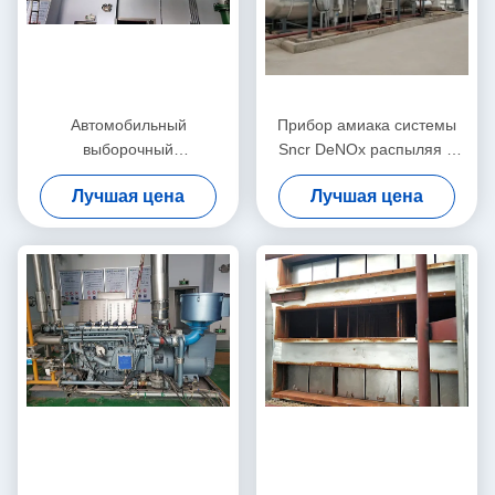
Автомобильный
Прибор амиака системы
выборочный
Sncr DeNOx распыляя и
каталитический Scr
смешивая для проекта SCR
Лучшая цена
Лучшая цена
Система Для De Nox
Denitration
Применение уменьшения