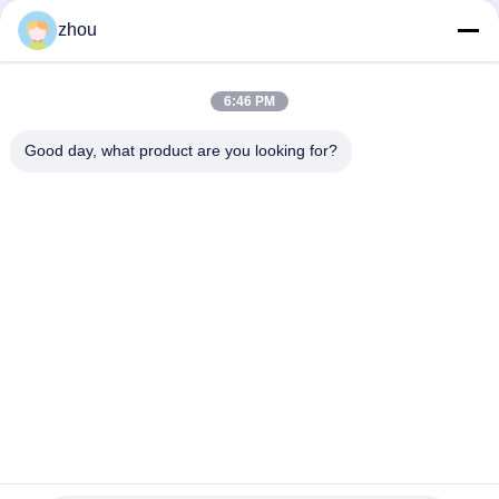
Социальные сети
zhou
6:46 PM
Быстрый контакт
Good day, what product are you looking for?
Телефон
86-133-8223-4953
Электронная почта
sales@graceet.com
Адрес
Дорога No.333 Jincheng восточная, район Xinwu, город
Wuxi, провинция Цзянсу, Китай
Политика конфиденциальности
|
Карта сайта
Китай Хорошее качество Катализатор DPF Доставщик. 2021-