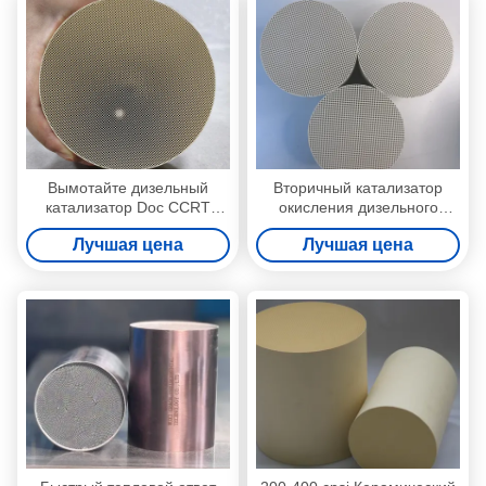
для дизельных двигателей
минимальным
сопротивлением потоку
Вымотайте дизельный
Вторичный катализатор
катализатор Doc CCRT
окисления дизельного
CDPF оксидации
топлива DOC, не
Лучшая цена
Лучшая цена
обрабатывая тележки
загрязняющий окружающую
автобусов вредного газа
среду, совместимый с
кабеля дизельные
потоком через стенку, с
низкой температурой
выключения для чистых
вилочных погрузчиков
внутри помещений