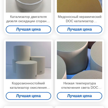
Катализатор двигателя
Медоносный керамический
дизеля оксидации сгорания
DOC катализатор
катализатора оксидации
окисления дизельного
Лучшая цена
Лучшая цена
600 Cpsi DOC дизельный в
топлива с уменьшением CO
тележке
и HC на 90% и низкой
температурой отключения
света
Коррозионностойкий
Низкая температура
катализатор окисления
отключения света DOC
дизельного топлива DOC с
катализатор окисления
Лучшая цена
Лучшая цена
высокой пропускной
дизельного топлива с
способностью и низкой
оптимизированным
температурой зажигания
управлением NO2 и