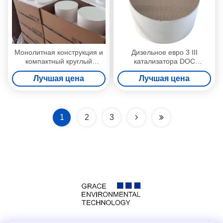
Монолитная конструкция и
Дизельное евро 3 III
компактный круглый
катализатора DOC
кордиеритовый катализатор
оксидации 4 5 6 удаление
Лучшая цена
Лучшая цена
SCR для автомобилей с
HC CO для тележек
дизельным двигателем
дизельных кораблей
Евро VI 228,6*165
1
2
3